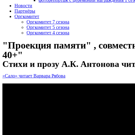
фоторепортаж с церемонии награждения 1 сез
Новости
Партнёры
Оргкомитет
Оргкомитет 7 сезона
Оргкомитет 5 сезона
Оргкомитет 4 сезона
"Проекция памяти" , совмест
40+"
Стихи и прозу А.К. Антонова чи
«Сало» читает Варвара Рябова