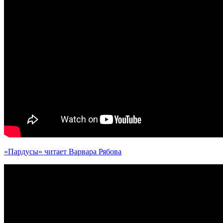
«Пардусы» читает Варвара Рябова