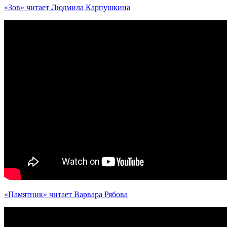
«Зов» читает Людмила Карпушкина
«Памятник» читает Варвара Рябова