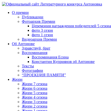
Перейти
к
О премии
содержимому
Публикации
Фотоархив Премии
Церемония награждения победителей 5 сезон
фото 3 сезон
фото 1 сезон
Видеоархив Премии
Об Антонове
Здравствуй, брат
Воспоминания
Воспоминания Есина
Константин Куприянов об Антонове
Тексты
Фотографии
“ПРОЕКЦИЯ ПАМЯТИ”
Жюри
Жюри 7 сезона
Жюри 6 сезона
Жюри 5 сезона
Жюри 4 сезона
Жюри 3 сезона
Жюри 2 сезона
Жюри 1 сезона