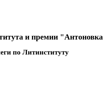
титута и премии "Антоновка
леги по Литинституту