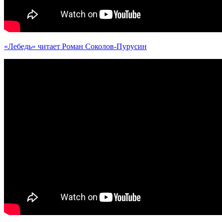
«Лебедь» читает Роман Соколов-Пурусин