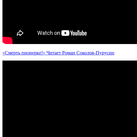
«Смерть пионерке!» Читает Роман Соколов-Пурусин