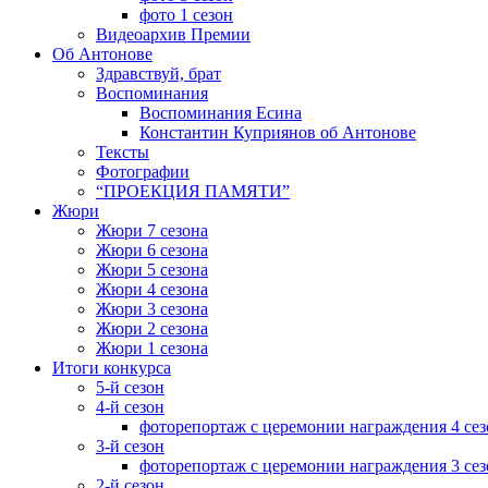
фото 1 сезон
Видеоархив Премии
Об Антонове
Здравствуй, брат
Воспоминания
Воспоминания Есина
Константин Куприянов об Антонове
Тексты
Фотографии
“ПРОЕКЦИЯ ПАМЯТИ”
Жюри
Жюри 7 сезона
Жюри 6 сезона
Жюри 5 сезона
Жюри 4 сезона
Жюри 3 сезона
Жюри 2 сезона
Жюри 1 сезона
Итоги конкурса
5-й сезон
4-й сезон
фоторепортаж с церемонии награждения 4 сез
3-й сезон
фоторепортаж с церемонии награждения 3 сез
2-й сезон