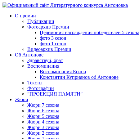
Перейти
к
О премии
содержимому
Публикации
Фотоархив Премии
Церемония награждения победителей 5 сезон
фото 3 сезон
фото 1 сезон
Видеоархив Премии
Об Антонове
Здравствуй, брат
Воспоминания
Воспоминания Есина
Константин Куприянов об Антонове
Тексты
Фотографии
“ПРОЕКЦИЯ ПАМЯТИ”
Жюри
Жюри 7 сезона
Жюри 6 сезона
Жюри 5 сезона
Жюри 4 сезона
Жюри 3 сезона
Жюри 2 сезона
Жюри 1 сезона